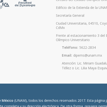
Edificio de la Extienda de la UN
Secretaría General
Ciudad Universitaria, 04510, Coy
CdMx
Frente al estacionamiento 3 del 
Olímpico Universitario
Teléfono:
5622-2834
Email:
dipems@unam.mx
Atención: Lic. Miriam Guadal
Téllez o Lic. Lilia Maya Esquiv
e México
(UNAM), todos los derechos reservados 2017. Esta página p
nte completa y su dirección electrónica. De otra forma, requiere permi