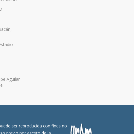
AM
oacán,
Estadio
upe Aguilar
el
uede ser reproducida con fines no
so previo por escrito de la